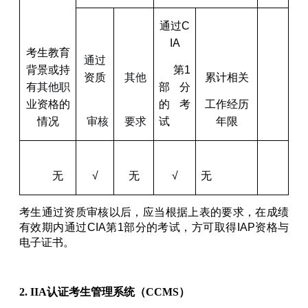
通过C
IA
考生教育
通过
背景或持
第1
资质
其他
累计相关
有
其他职
部分
业
资格的
的考
工作经历
情况
审核
要求
试
年限
无
√
无
√
无
考生通过资质审核以后，应当根据上表的要求，在成绩
有效期内通过
CIA第1部分
的考试，方可取得IAP资格与
电子证书。
2. IIA认证考生管理系统（CCMS）