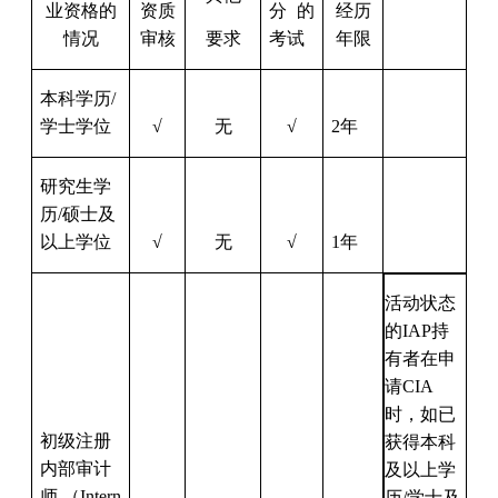
业资格的
资质
分的
经历
情况
审核
要求
考试
年限
本科学历/
学士学位
√
无
√
2年
研究生学
历/硕士及
以上学位
√
无
√
1年
活动状态
的IAP持
有者在申
请CIA
时，如已
初级注册
获得本科
内部审计
及以上学
师 （Intern
历/学士及