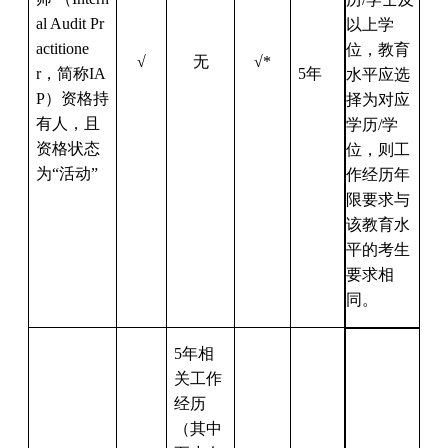
al Audit Pr
以上学
actitione
位，教育
√
无
√*
r，简称IA
5年
水平应选
P）
资格
持
择为对应
有人，且
学历/学
资格状态
位，则工
为“活动”
作经历年
限要求与
该教育水
平的考生
要求相
同。
5年相
关工作
经历
（其中