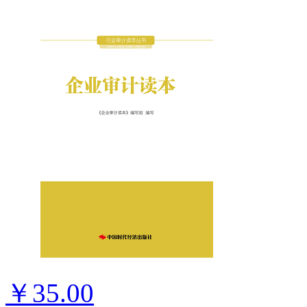
￥35.00