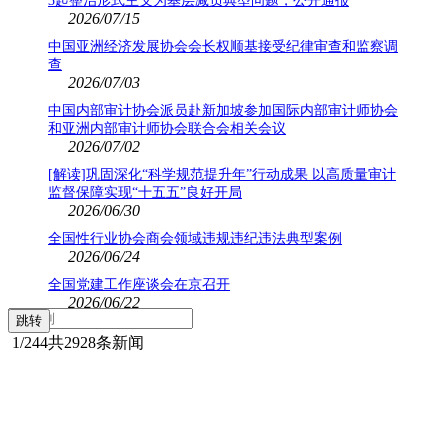
3起整治形式主义为基层减负典型问题，公开通报
2026/07/15
中国亚洲经济发展协会会长权顺基接受纪律审查和监察调
查
2026/07/03
中国内部审计协会派员赴新加坡参加国际内部审计师协会
和亚洲内部审计师协会联合会相关会议
2026/07/02
[解读]巩固深化“科学规范提升年”行动成果 以高质量审计
监督保障实现“十五五”良好开局
2026/06/30
全国性行业协会商会领域违规违纪违法典型案例
2026/06/24
全国党建工作座谈会在京召开
2026/06/22
1
/244
共2928条新闻