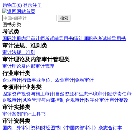
购物车(0)
登录
注册
图书分类
考试类
国际注册内部审计师考试辅导用书
|
审计师职称考试辅导用书
审计法规、准则类
审计法规、准则
审计理论及内部审计管理类
审计理论及内部审计管理
行业审计类
企业审计
|
行政事业单位、农业审计
|
金融审计
专项审计业务类
固定资产投资与施工审计
|
自然资源和生态环境审计
|
经济责任审
财税审计
|
风险管理与内部控制
|
合规审计
|
数字化审计
|
审计整改
审计实操类
审计案例
|
审计工具书
审计资料类
国内、外审计资料
|
财经图书
|
《中国内部审计》杂志合订本