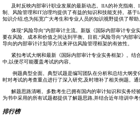
及时反映内部审计职业发展的最新动态。IIA的补充指南、ISACA的CO-B
制、风险管理和IT治理均提供了有益的知识和技能支持。基于IA最新《国际内部审
知识介绍,也为拓宽广大考生和专业人员的知识视野提供了帮助
体现“风险导向”内部审计主流。新版《国际内部审计专业实务
要在风险、成本和价值之间达到平衡。目前,“风险导向”内部
导向的内部审计计划等方法来评估风险管理框架的有效性。
紧扣考试大纲和最新《国际内部审计专业实务框架》。结合考试
中,以便尽可能覆盖考试的内容。
例题典型全面。典型试题是编写团队在分析和总结大纲变化趋
时对考试的考查重点进行了深入研究,及时增补了相关例题。通
解题思路清晰。多数考生已拥有国内的审计知识和实务经验,
为书中采用的所有试题都提供了解题思路,并结合近年培训中考
排行榜