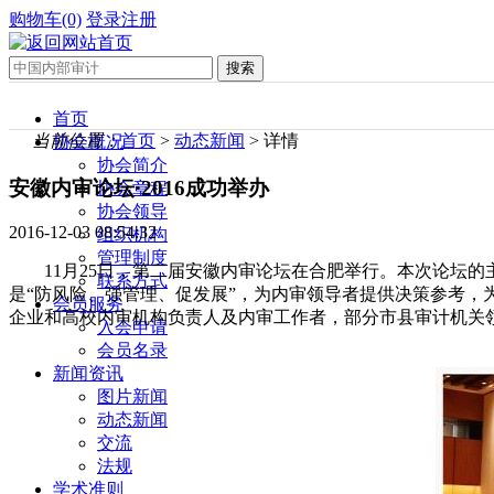
购物车(0)
登录
注册
首页
当前位置：
首页
>
动态新闻
> 详情
协会概况
协会简介
安徽内审论坛·2016成功举办
协会章程
协会领导
2016-12-03 08:54:32
组织机构
管理制度
11月25日，第二届安徽内审论坛在合肥举行。本次论坛
联系方式
是“防风险、强管理、促发展”，为内审领导者提供决策参考
会员服务
企业和高校内审机构负责人及内审工作者，部分市县审计机关领导
入会申请
会员名录
新闻资讯
图片新闻
动态新闻
交流
法规
学术准则