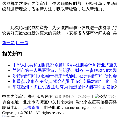
这些都要求我们内部审计工作必须顺应时势、积极变革，主动
级引进新理念，借鉴新方法，吸取新经验，注入新活力。
此次论坛的成功举办，为安徽内审事业发展进一步凝聚了
设美好安徽做出新的更大的贡献。（安徽省内部审计师协会 
前一篇
后一篇
相关新闻
中华人民共和国财政部令第116号--注册会计师行业严重
兰州市第一人民医院审计与纪委、财务“三责联动”加大
沙特内部审计师协会一行来华访问并召开内部审计研讨会
抓重点 攻难点 夯实点 添亮点通辽市公安局对标“三化一
浙江温州：抓住机遇 主动有为 推进温州内部审计新发展
2
中国内部审计协会.版权所有
京ICP备05047823号-1
京公网
协会地址：北京市海淀区中关村南大街1号北京友谊宾馆嘉宾楼一层
联系电话：
点击查看
电子邮箱：xuanchuan@ciia.com.cn
Copyright © 2018 . All rights reserved