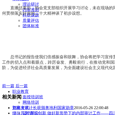
理论研讨
直播结束后，协会党支部组织开展学习讨论，未在现场的
内审准则
何贯彻落实好党的二十大精神谈了初步设想。
科研课题
质量评估
团体标准
总书记的报告使我们倍感振奋和鼓舞，协会将把学习宣传
工作的切入点和着眼点，踔厉奋发、勇毅前行，在推动党和国
阶，为促进经济社会高质量发展，为全面建设社会主义现代化
前一篇
后一篇
职业教育
相关新闻
面授培训班
网络培训
刘家义审计长获颁奥地利国家勋章
2016-05-26 22:00:48
资格考试
继往开来 务实创新 做好新形势下的内部审计工作——
证书简介