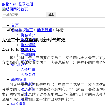
购物车(0)
登录
注册
首页
当前位置：
首页
>
动态新闻
> 详情
协会概况
协会简介
见证二十大盛会 续写新时代辉煌
协会章程
协会领导
2022-10-16 15:54:27
组织机构
管理制度
10月16日上午，中国共产党第二十次全国代表大会在北
联系方式
京党员职工集体收看党的二十大开幕盛况，出差在外的同志也
会员服务
入会申请
会员名录
新闻资讯
图片新闻
习近平总书记在报告中指出，中国共产党第二十次全国代
动态新闻
分重要的大会。全党同志务必不忘初心、牢记使命，务必谦虚
交流
书记的报告系统总结了过去五年的工作和新时代十年的伟大变
法规
战略全局上对党和国家事业作出规划和部署。
学术准则